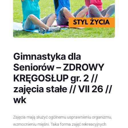
Gimnastyka dla
Seniorów – ZDROWY
KRĘGOSŁUP gr. 2 //
zajęcia stałe // VII 26 //
wk
Zajęcia mają służyć ogólnemu usprawnieniu organizmu,
wzmocnieniu mięśni. Taka forma zajęć rekreacyjnych