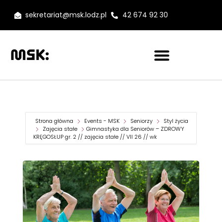
sekretariat@msk.lodz.pl
42 674 92 30
Strona główna
Events - MSK
Seniorzy
Styl życia
Zajęcia stałe
Gimnastyka dla Seniorów – ZDROWY
KRĘGOSŁUP gr. 2 // zajęcia stałe // VII 26 // wk