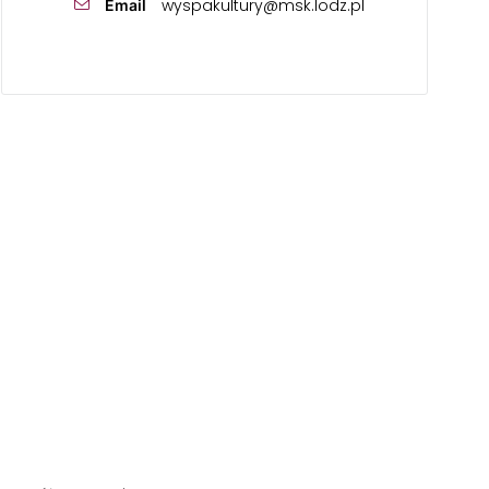
wyspakultury@msk.lodz.pl
Email