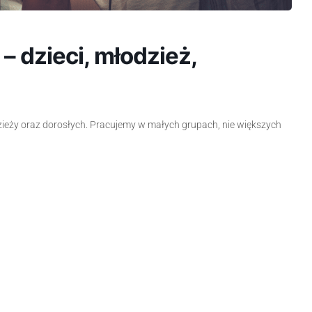
 dzieci, młodzież,
ieży oraz dorosłych. Pracujemy w małych grupach, nie większych