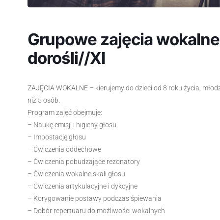
Grupowe zajęcia wokalne –
dorośli//XI
ZAJĘCIA WOKALNE – kierujemy do dzieci od 8 roku życia, młodz
niż 5 osób.
Program zajęć obejmuje:
– Naukę emisji i higieny głosu
– Impostację głosu
– Ćwiczenia oddechowe
– Ćwiczenia pobudzające rezonatory
– Ćwiczenia wokalne skali głosu
– Ćwiczenia artykulacyjne i dykcyjne
– Korygowanie postawy podczas śpiewania
– Dobór repertuaru do możliwości wokalnych