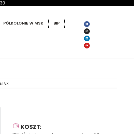
 30
PÓŁKOLONIE W MSK
BIP
li//XI
KOSZT: