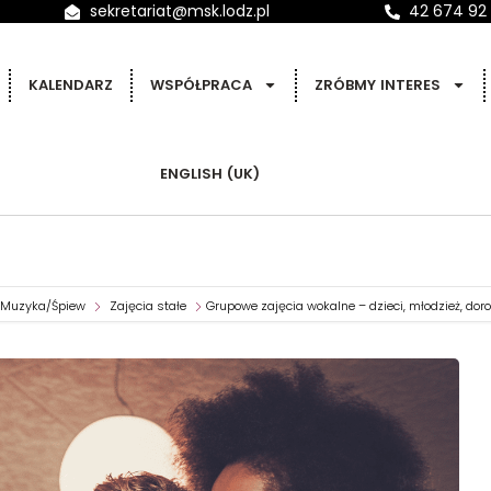
sekretariat@msk.lodz.pl
42 674 92
KALENDARZ
WSPÓŁPRACA
ZRÓBMY INTERES
ENGLISH (UK)
Muzyka/Śpiew
Zajęcia stałe
Grupowe zajęcia wokalne – dzieci, młodzież, doroś