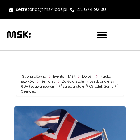
sekretariat@msk.lodz.pl
42 674 92 30
Strona główna
Events - MSK
Dorośli
Nauka
języków
Seniorzy
Zajęcia stałe
Język angielski
60+ (zaawansowani) // zajęcia stałe // Ośrodek Górna //
Czerwiec