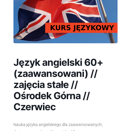
Język angielski 60+
(zaawansowani) //
zajęcia stałe //
Ośrodek Górna //
Czerwiec
Nauka języka angielskiego dla zaawansowanych,