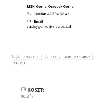
MSK: Górna, Ośrodek Górna
42 684 66 47
Telefon
Email
zapisygorna@msk.lodz.pl
Tagi:
,
,
,
ANGIELSKI
JEZYK
OSRODEK GORNA
SENIOR
KOSZT:
60 zł./m.