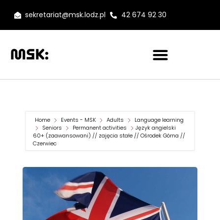
sekretariat@msk.lodz.pl
42 674 92 30
Home
Events - MSK
Adults
Language learning
Seniors
Permanent activities
Język angielski
60+ (zaawansowani) // zajęcia stałe // Ośrodek Górna //
Czerwiec