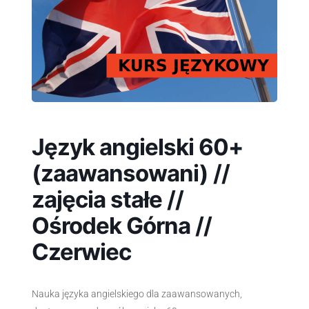
Język angielski 60+
(zaawansowani) //
zajęcia stałe //
Ośrodek Górna //
Czerwiec
Nauka języka angielskiego dla zaawansowanych,