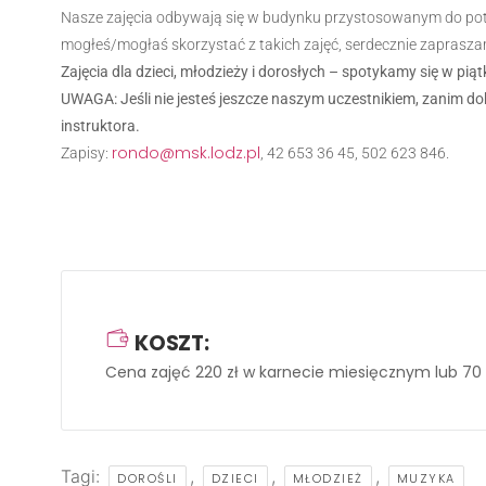
Nasze zajęcia odbywają się w budynku przystosowanym do potrz
mogłeś/mogłaś skorzystać z takich zajęć, serdecznie zaprasza
Zajęcia dla dzieci, młodzieży i dorosłych – spotykamy się w piątk
UWAGA: Jeśli nie jesteś jeszcze naszym uczestnikiem, zanim do
instruktora.
rondo@msk.lodz.pl
Zapisy:
, 42 653 36 45, 502 623 846.
KOSZT:
Cena zajęć 220 zł w karnecie miesięcznym lub 70 z
Tagi:
,
,
,
DOROŚLI
DZIECI
MŁODZIEŻ
MUZYKA