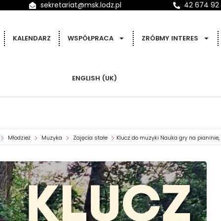
sekretariat@msk.lodz.pl
42 674 92
KALENDARZ
WSPÓŁPRACA
ZRÓBMY INTERES
ENGLISH (UK)
Młodzież
Muzyka
Zajęcia stałe
Klucz do muzyki Nauka gry na pianinie,