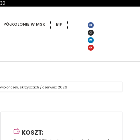
 30
PÓŁKOLONIE W MSK
BIP
 wiolonczeli, skrzypcach / czerwiec 2026
KOSZT: