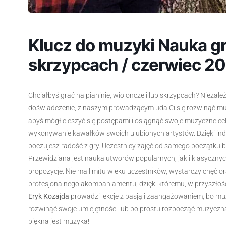
Klucz do muzyki Nauka gry
skrzypcach / czerwiec 2
Chciałbyś grać na pianinie, wiolonczeli lub skrzypcach? Niezal
doświadczenie, z naszym prowadzącym uda Ci się rozwinąć mu
abyś mógł cieszyć się postępami i osiągnąć swoje muzyczne ce
wykonywanie kawałków swoich ulubionych artystów. Dzięki ind
poczujesz radość z gry. Uczestnicy zajęć od samego początku b
Przewidziana jest nauka utworów popularnych, jak i klasycznyc
propozycje. Nie ma limitu wieku uczestników, wystarczy chęć 
profesjonalnego akompaniamentu, dzięki któremu, w przyszłoś
Eryk Kozajda
prowadzi lekcje z pasją i zaangażowaniem, bo mu
rozwinąć swoje umiejętności lub po prostu rozpocząć muzyczn
piękna jest muzyka!