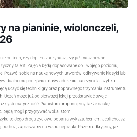
 na pianinie, wiolonczeli,
026
eżnie od tego, czy dopiero zaczynasz, czy już masz pewne
zyczny talent. Zajęcia będą dopasowane do Twojego poziomu,
le. Pozwól sobie na naukę nowych utworów, odkrywanie klasyki lub
ywidualnemu podejściu i doświadczeniu nauczyciela, szybko
ędą uczyć się techniki gry oraz poprawnego trzymania instrumentu.
h. Uczeń może już od pierwszej lekcji przedstawiać swoje
oraz systematyczność. Pianistom proponujemy także naukę
ci będą mogli przygrywać wokalistom.
zyka to Jego droga życiowa poparta wykształceniem. Jeśli chcesz
ą podróż, zapraszamy do wspólnej nauki. Razem odkryjemy, jak