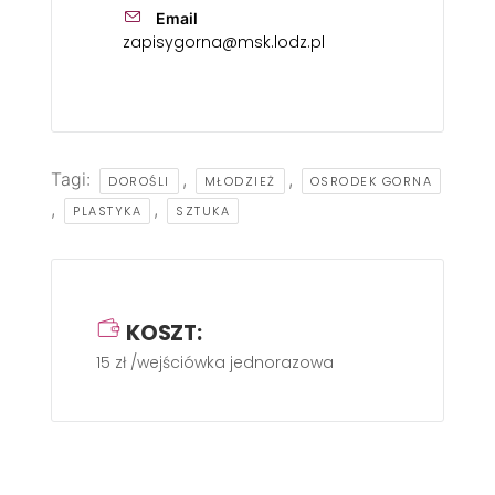
Email
zapisygorna@msk.lodz.pl
Tagi:
,
,
DOROŚLI
MŁODZIEŻ
OSRODEK GORNA
,
,
PLASTYKA
SZTUKA
KOSZT:
15 zł /wejściówka jednorazowa