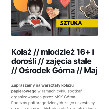
Kolaż // młodzież 16+ i
dorośli // zajęcia stałe
// Ośrodek Górna // Maj
Zapraszamy na warsztaty kolażu
papierowego
w ramach cyklu spotkań
organizowanych przez MSK Górna.
Podczas półtoragodzinnych zajęć uczestnicy
poznają genezę i historię kolażu, a także jego