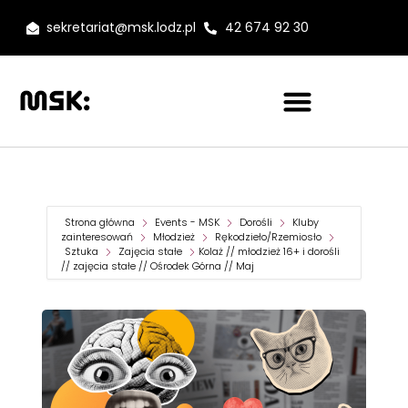
sekretariat@msk.lodz.pl
42 674 92 30
Strona główna
Events - MSK
Dorośli
Kluby
zainteresowań
Młodzież
Rękodzieło/Rzemiosło
Sztuka
Zajęcia stałe
Kolaż // młodzież 16+ i dorośli
// zajęcia stałe // Ośrodek Górna // Maj