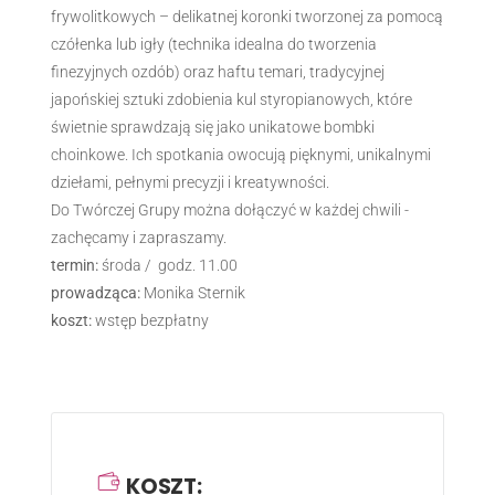
frywolitkowych – delikatnej koronki tworzonej za pomocą
czółenka lub igły (technika idealna do tworzenia
finezyjnych ozdób) oraz haftu temari, tradycyjnej
japońskiej sztuki zdobienia kul styropianowych, które
świetnie sprawdzają się jako unikatowe bombki
choinkowe. Ich spotkania owocują pięknymi, unikalnymi
dziełami, pełnymi precyzji i kreatywności.
Do Twórczej Grupy można dołączyć w każdej chwili -
zachęcamy i zapraszamy.
termin:
środa / godz. 11.00
prowadząca:
Monika Sternik
koszt:
wstęp bezpłatny
KOSZT: