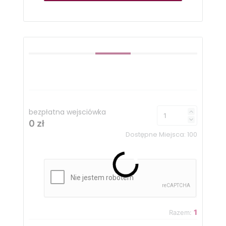
bezpłatna wejsciówka
0 zł
Dostępne Miejsca:
100
1
Razem: