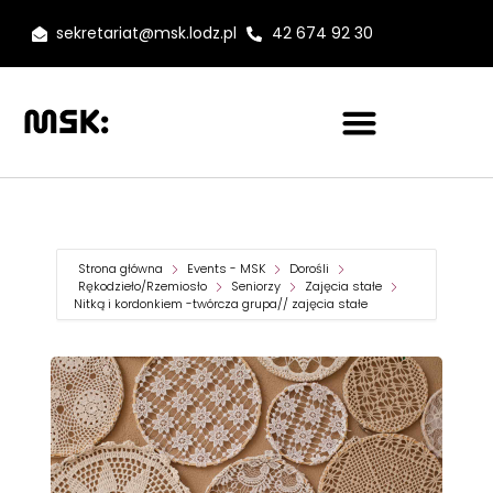
sekretariat@msk.lodz.pl
42 674 92 30
Strona główna
Events - MSK
Dorośli
Rękodzieło/Rzemiosło
Seniorzy
Zajęcia stałe
Nitką i kordonkiem -twórcza grupa// zajęcia stałe