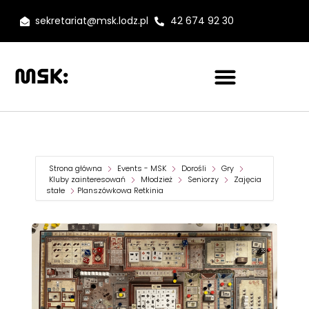
sekretariat@msk.lodz.pl
42 674 92 30
Strona główna
Events - MSK
Dorośli
Gry
Kluby zainteresowań
Młodzież
Seniorzy
Zajęcia
stałe
Planszówkowa Retkinia