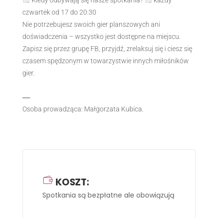
Kiedy odbywają się nasze spotkania?
każdy
czwartek od 17 do 20:30
Nie potrzebujesz swoich gier planszowych ani
doświadczenia – wszystko jest dostępne na miejscu.
Zapisz się przez grupę FB, przyjdź, zrelaksuj się i ciesz się
czasem spędzonym w towarzystwie innych miłośników
gier.
—
Osoba prowadząca: Małgorzata Kubica.
KOSZT:
Spotkania są bezpłatne ale obowiązują zapisy
-> na