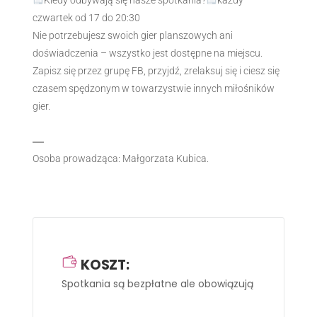
Kiedy odbywają się nasze spotkania?
każdy
czwartek od 17 do 20:30
Nie potrzebujesz swoich gier planszowych ani
doświadczenia – wszystko jest dostępne na miejscu.
Zapisz się przez grupę FB, przyjdź, zrelaksuj się i ciesz się
czasem spędzonym w towarzystwie innych miłośników
gier.
—
Osoba prowadząca: Małgorzata Kubica.
KOSZT:
Spotkania są bezpłatne ale obowiązują zapisy
-> na