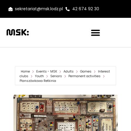
sekretariat@msk.lodz.pl
42 674 92 30
Home
Events - MSK
Adults
Games
Interest
clubs
Youth
Seniors
Permanent activities
Planszówkowa Retkinia