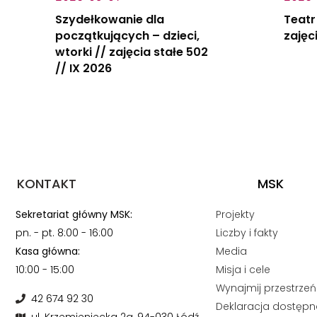
Szydełkowanie dla
Teatr
początkujących – dzieci,
zajęc
wtorki // zajęcia stałe 502
// IX 2026
KONTAKT
MSK
Sekretariat główny MSK:
Projekty
pn. - pt. 8:00 - 16:00
Liczby i fakty
Kasa główna:
Media
10:00 - 15:00
Misja i cele
Wynajmij przestrzeń
42 674 92 30
Deklaracja dostępn
ul. Krzemieniecka 2a, 94-030 Łódź