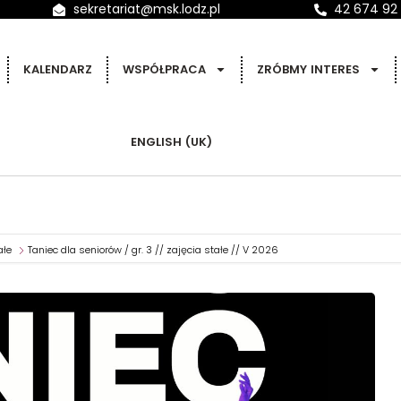
sekretariat@msk.lodz.pl
42 674 92
KALENDARZ
WSPÓŁPRACA
ZRÓBMY INTERES
ENGLISH (UK)
ałe
Taniec dla seniorów / gr. 3 // zajęcia stałe // V 2026