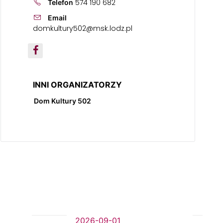
574 190 682
Telefon
Email
domkultury502@msk.lodz.pl
INNI ORGANIZATORZY
Dom Kultury 502
2026-09-01