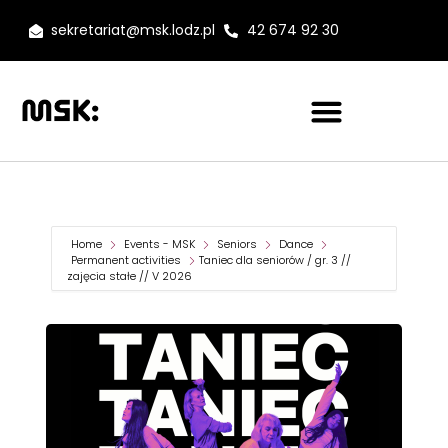
sekretariat@msk.lodz.pl
42 674 92 30
Home
Events - MSK
Seniors
Dance
Permanent activities
Taniec dla seniorów / gr. 3 //
zajęcia stałe // V 2026