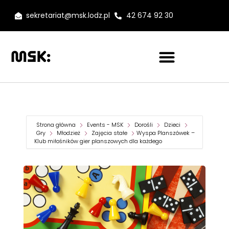
sekretariat@msk.lodz.pl
42 674 92 30
Strona główna
Events - MSK
Dorośli
Dzieci
Gry
Młodzież
Zajęcia stałe
Wyspa Planszówek –
Klub miłośników gier planszowych dla każdego