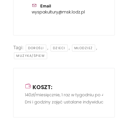
Email
wyspakultury@msk.lodz.pl
Tagi:
,
,
,
DOROŚLI
DZIECI
MŁODZIEŻ
MUZYKA/ŚPIEW
KOSZT:
140zł/miesięcznie, 1 raz w tygodniu po 45 min.
Dni i godziny zajęć ustalane indywidualnie