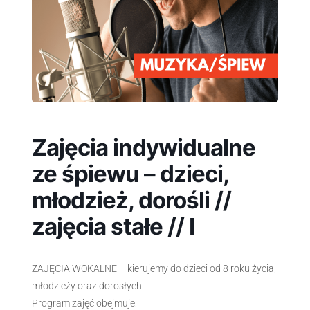
Zajęcia indywidualne
ze śpiewu – dzieci,
młodzież, dorośli //
zajęcia stałe // I
ZAJĘCIA WOKALNE – kierujemy do dzieci od 8 roku życia,
młodzieży oraz dorosłych.
Program zajęć obejmuje: