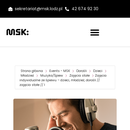
sekretariat@msk.lodz.pl
42 674 92 30
Strona główna
Events - MSK
Dorośli
Dzieci
Młodzież
Muzyka/Śpiew
Zajęcia stałe
Zajęcia
indywidualne ze śpiewu – dzieci, młodzież, dorośli //
zajęcia stałe // I