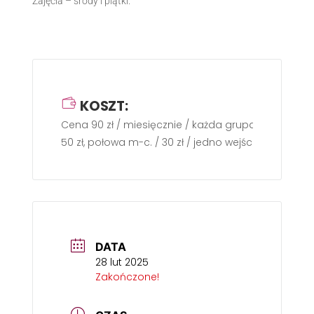
Zajęcia – środy i piątki.
KOSZT:
Cena 90 zł / miesięcznie / każda grupa / dwa razy
50 zł, połowa m-c. / 30 zł / jedno wejście
DATA
28 lut 2025
Zakończone!