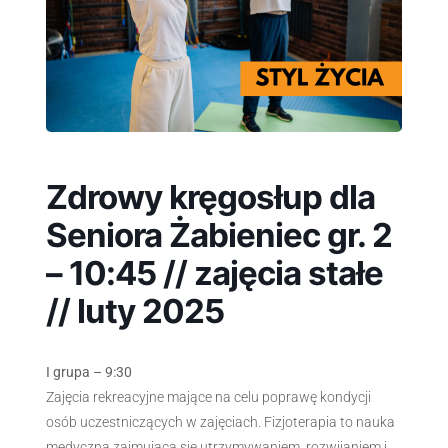
Zdrowy kręgosłup dla
Seniora Żabieniec gr. 2
– 10:45 // zajęcia stałe
// luty 2025
I grupa – 9:30
Zajęcia rekreacyjne mające na celu poprawę kondycji
osób uczestniczących w zajęciach. Fizjoterapia to nauka
medyczna zajmująca się utrzymywaniem, rozwijaniem i