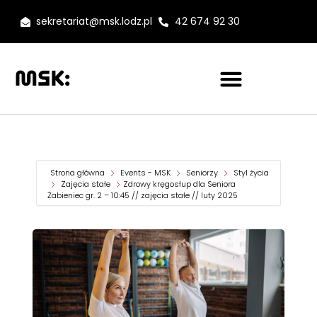
sekretariat@msk.lodz.pl
42 674 92 30
Strona główna
Events - MSK
Seniorzy
Styl życia
Zajęcia stałe
Zdrowy kręgosłup dla Seniora
Żabieniec gr. 2 – 10:45 // zajęcia stałe // luty 2025