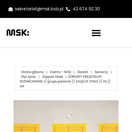
sekretariat@msk.lodz.pl
42 674 92 30
Strona główna
Events - MSK
Dorośli
Seniorzy
Styl życia
Zajęcia stałe
ZDROWY KRĘGOSŁUP-
WZMACNIANIE // grupa poranna // ZAJĘCIA STAŁE // VII //
wk