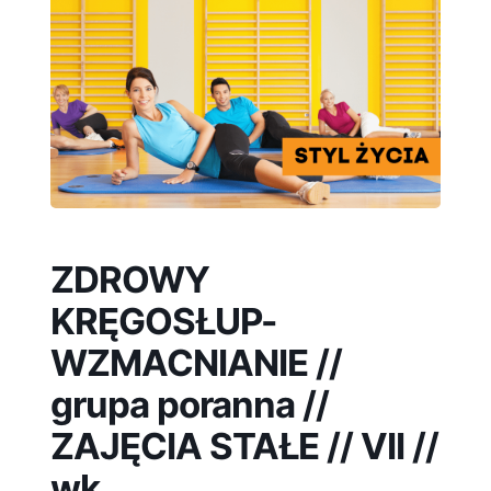
ZDROWY
KRĘGOSŁUP-
WZMACNIANIE //
grupa poranna //
ZAJĘCIA STAŁE // VII //
wk