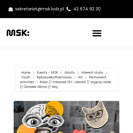
sekretariat@msk.lodz.pl
42 674 92 30
Home
Events - MSK
Adults
Interest clubs
Youth
Rękodzieło/Rzemiosło
Art
Permanent
activities
Kolaż // młodzież 16+ i dorośli // zajęcia stałe
// Ośrodek Górna // Maj