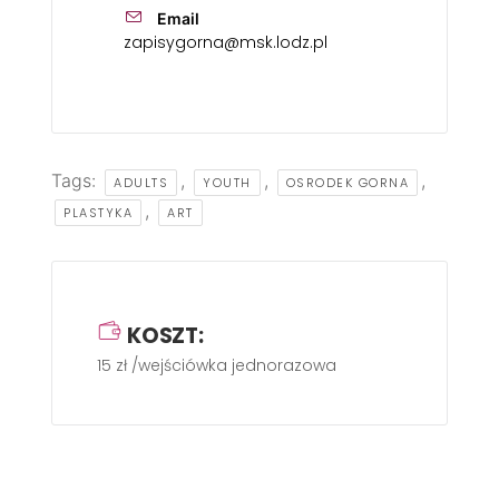
Email
zapisygorna@msk.lodz.pl
Tags:
,
,
,
ADULTS
YOUTH
OSRODEK GORNA
,
PLASTYKA
ART
KOSZT:
15 zł /wejściówka jednorazowa