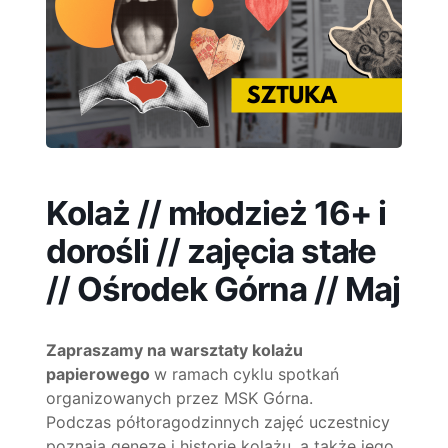
Kolaż // młodzież 16+ i
dorośli // zajęcia stałe
// Ośrodek Górna // Maj
Zapraszamy na warsztaty kolażu
papierowego
w ramach cyklu spotkań
organizowanych przez MSK Górna.
Podczas półtoragodzinnych zajęć uczestnicy
poznają genezę i historię kolażu, a także jego