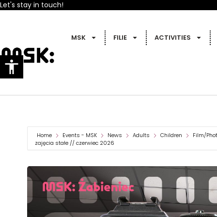
Let's stay in touch!
MSK
FILIE
ACTIVITIES
Home
Events - MSK
News
Adults
Children
Film/Pho
zajęcia stałe // czerwiec 2026