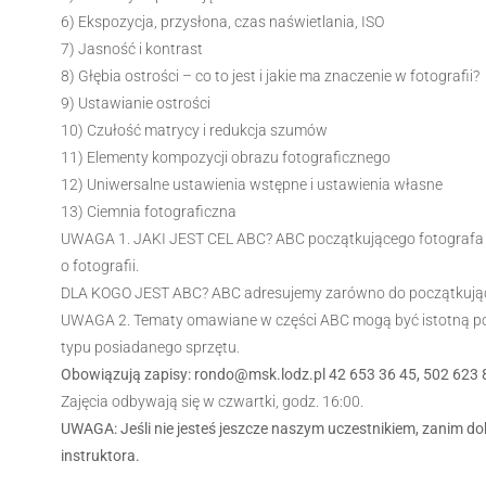
6) Ekspozycja, przysłona, czas naświetlania, ISO
7) Jasność i kontrast
8) Głębia ostrości – co to jest i jakie ma znaczenie w fotografii?
9) Ustawianie ostrości
10) Czułość matrycy i redukcja szumów
11) Elementy kompozycji obrazu fotograficznego
12) Uniwersalne ustawienia wstępne i ustawienia własne
13) Ciemnia fotograficzna
UWAGA 1. JAKI JEST CEL ABC? ABC początkującego fotografa 
o fotografii.
DLA KOGO JEST ABC? ABC adresujemy zarówno do początkującyc
UWAGA 2. Tematy omawiane w części ABC mogą być istotną pom
typu posiadanego sprzętu.
Obowiązują zapisy: rondo@msk.lodz.pl 42 653 36 45, 502 623 
Zajęcia odbywają się w czwartki, godz. 16:00.
UWAGA: Jeśli nie jesteś jeszcze naszym uczestnikiem, zanim do
instruktora.