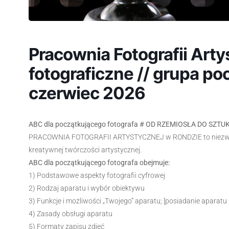
Pracownia Fotografii Arty
fotograficzne // grupa poc
czerwiec 2026
ABC dla początkującego fotografa # OD RZEMIOSŁA DO SZTUK
PRACOWNIA FOTOGRAFII ARTYSTYCZNEJ w RONDZIE to niezwykł
kreatywnej twórczości artystycznej.
ABC dla początkującego fotografa obejmuje:
1) Podstawowe aspekty fotografii cyfrowej
2) Rodzaj aparatu i wybór obiektywu
3) Funkcje i możliwości „Twojego” aparatu; [posiadanie apara
4) Zasady obsługi aparatu
5) Formaty zapisu zdjęć