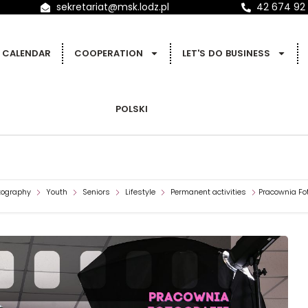
sekretariat@msk.lodz.pl
42 674 92
CALENDAR
COOPERATION
LET'S DO BUSINESS
POLSKI
tography
Youth
Seniors
Lifestyle
Permanent activities
Pracownia Fot