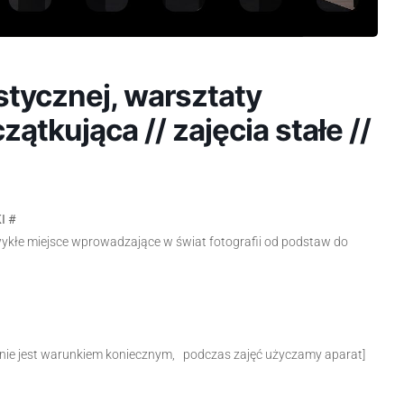
stycznej, warsztaty
zątkująca // zajęcia stałe //
I #
e miejsce wprowadzające w świat fotografii od podstaw do
tu nie jest warunkiem koniecznym, podczas zajęć użyczamy aparat]