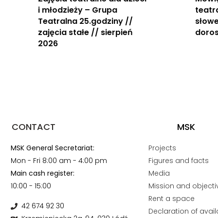
i młodzieży – Grupa
teatr
Teatralna 25.godziny //
słowe
zajęcia stałe // sierpień
doros
2026
CONTACT
MSK
MSK General Secretariat:
Projects
Mon - Fri 8:00 am - 4:00 pm
Figures and facts
Main cash register:
Media
10:00 - 15:00
Mission and objecti
Rent a space
42 674 92 30
Declaration of availa