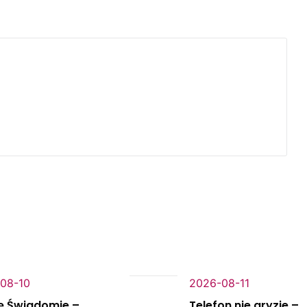
08-10
2026-08-11
ę Świadomie –
Telefon nie gryzie –