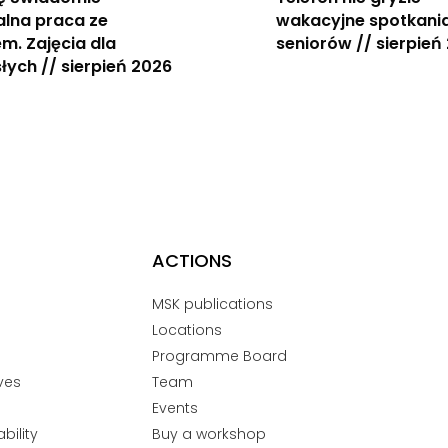
alna praca ze
wakacyjne spotkania
m. Zajęcia dla
seniorów // sierpień
łych // sierpień 2026
ACTIONS
MSK publications
Locations
Programme Board
ves
Team
Events
bility
Buy a workshop