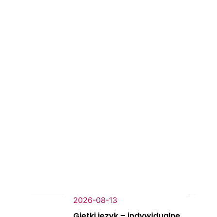
2026-08-13
Giętki język – indywidualne