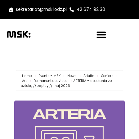
sekretariat@msk.lodz.pl
42 674 92 30
Home
Events - MSK
News
Adults
Seniors
Art
Permanent activities
ARTERIA – spotkania ze
sztuką // zapisy // maj 2026