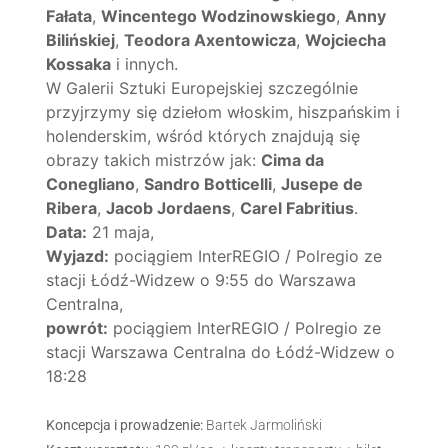
Fałata
,
Wincentego Wodzinowskiego
,
Anny
Bilińskiej
,
Teodora Axentowicza
,
Wojciecha
Kossaka
i innych.
W Galerii Sztuki Europejskiej szczególnie
przyjrzymy się dziełom włoskim, hiszpańskim i
holenderskim, wśród których znajdują się
obrazy takich mistrzów jak:
Cima da
Conegliano
,
Sandro Botticelli
,
Jusepe de
Ribera
,
Jacob Jordaens
,
Carel Fabritius
.
Data:
21 maja,
Wyjazd:
pociągiem InterREGIO / Polregio ze
stacji Łódź-Widzew o 9:55 do Warszawa
Centralna,
powrót:
pociągiem InterREGIO / Polregio ze
stacji Warszawa Centralna do Łódź-Widzew o
18:28
Koncepcja i prowadzenie:
Bartek Jarmoliński