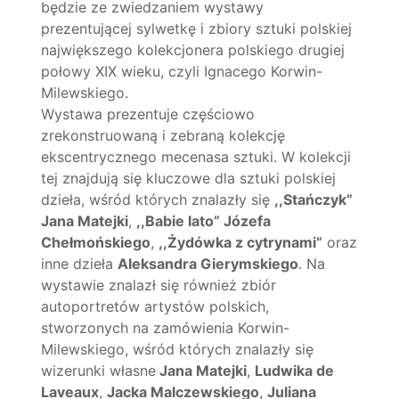
będzie ze zwiedzaniem wystawy
prezentującej sylwetkę i zbiory sztuki polskiej
największego kolekcjonera polskiego drugiej
połowy XIX wieku, czyli Ignacego Korwin-
Milewskiego.
Wystawa prezentuje częściowo
zrekonstruowaną i zebraną kolekcję
ekscentrycznego mecenasa sztuki. W kolekcji
tej znajdują się kluczowe dla sztuki polskiej
dzieła, wśród których znalazły się
,,Stańczyk”
Jana Matejki
,
,,Babie lato” Józefa
Chełmońskiego
,
,,Żydówka z cytrynami”
oraz
inne dzieła
Aleksandra Gierymskiego
. Na
wystawie znalazł się również zbiór
autoportretów artystów polskich,
stworzonych na zamówienia Korwin-
Milewskiego, wśród których znalazły się
wizerunki własne
Jana Matejki
,
Ludwika de
Laveaux
,
Jacka Malczewskiego
,
Juliana