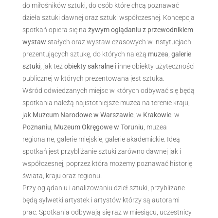
do miłośników sztuki, do osób które chcą poznawać
dzieła sztuki dawnej oraz sztuki współczesnej. Koncepcja
spotkań opiera się na
żywym oglądaniu z przewodnikiem
wystaw
stałych oraz wystaw czasowych w instytucjach
prezentujących sztukę, do których należą
muzea
,
galerie
sztuki
, jak też
obiekty sakralne
i inne obiekty użyteczności
publicznej w których prezentowana jest sztuka.
Wśród odwiedzanych miejsc w których odbywać się będą
spotkania należą najistotniejsze muzea na terenie kraju,
jak
Muzeum Narodowe w Warszawie
, w
Krakowie
, w
Poznaniu
,
Muzeum Okręgowe w Toruniu
, muzea
regionalne, galerie miejskie, galerie akademickie. Ideą
spotkań jest przybliżanie sztuki zarówno dawnej jak i
współczesnej, poprzez która możemy poznawać historię
świata, kraju oraz regionu.
Przy oglądaniu i analizowaniu dzieł sztuki, przybliżane
będą sylwetki artystek i artystów którzy są autorami
prac. Spotkania odbywają się raz w miesiącu, uczestnicy