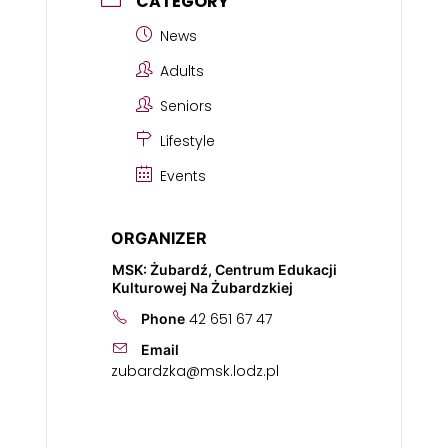
CATEGORY
News
Adults
Seniors
Lifestyle
Events
ORGANIZER
MSK: Żubardź, Centrum Edukacji
Kulturowej Na Żubardzkiej
42 651 67 47
Phone
Email
zubardzka@msk.lodz.pl