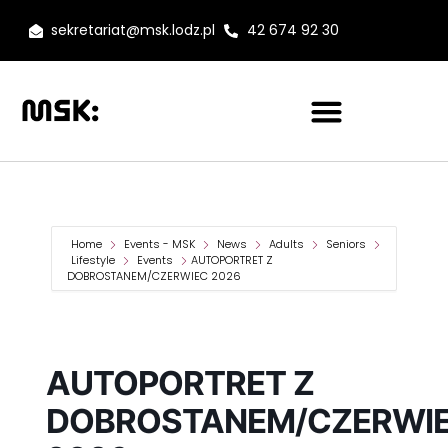
sekretariat@msk.lodz.pl
42 674 92 30
Home
Events - MSK
News
Adults
Seniors
Lifestyle
Events
AUTOPORTRET Z
DOBROSTANEM/CZERWIEC 2026
AUTOPORTRET Z
DOBROSTANEM/CZERWI