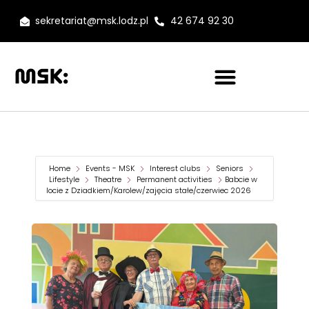
sekretariat@msk.lodz.pl
42 674 92 30
Home
Events - MSK
Interest clubs
Seniors
Lifestyle
Theatre
Permanent activities
Babcie w
locie z Dziadkiem/Karolew/zajęcia stałe/czerwiec 2026