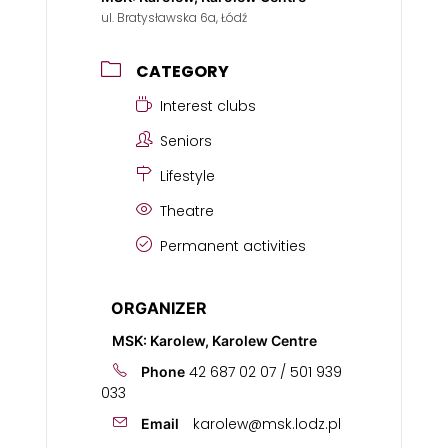
ul. Bratysławska 6a, Łódź
CATEGORY
Interest clubs
Seniors
Lifestyle
Theatre
Permanent activities
ORGANIZER
MSK: Karolew, Karolew Centre
42 687 02 07 / 501 939
Phone
033
karolew@msk.lodz.pl
Email