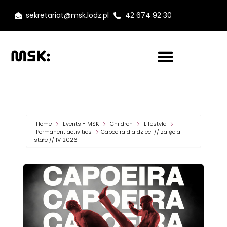
sekretariat@msk.lodz.pl
42 674 92 30
Home
Events - MSK
Children
Lifestyle
Permanent activities
Capoeira dla dzieci // zajęcia
stałe // IV 2026