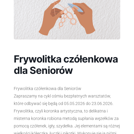
Frywolitka czółenkowa
dla Seniorów
Frywolitka czółenkowa dla Seniorów
Zapraszamy na cykl ośmiu bezpłatnych warsztatów,
które odbywać się będą od 05.05.2026 do 23.06.2026.
Frywolitka, czyli koronka artystyczna, to delikatna i
misterna koronka robiona metodą supłania węzełków za
pomocą czółenek, igły, szydełka. Jej elementami są różnej
wielkości kółeczka, łuczki i pikotki. Wykonuje się ją nićmi