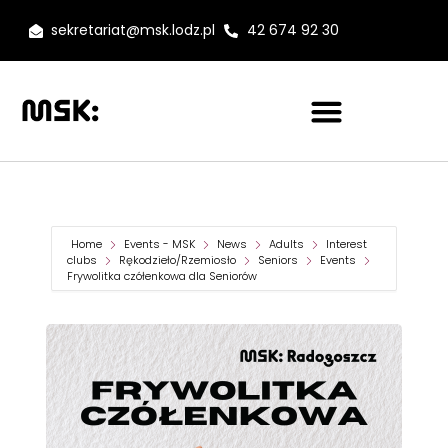
sekretariat@msk.lodz.pl
42 674 92 30
Home
Events - MSK
News
Adults
Interest
clubs
Rękodzieło/Rzemiosło
Seniors
Events
Frywolitka czółenkowa dla Seniorów