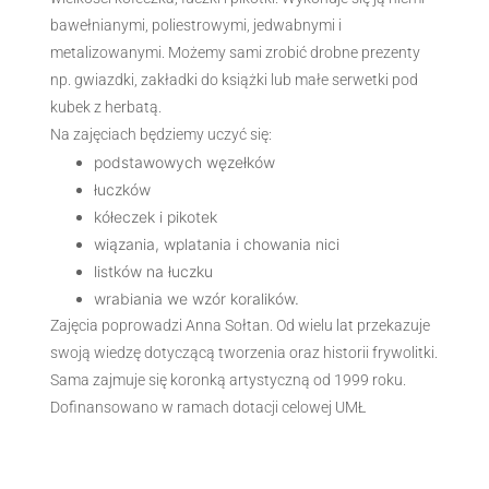
bawełnianymi, poliestrowymi, jedwabnymi i
metalizowanymi. Możemy sami zrobić drobne prezenty
np. gwiazdki, zakładki do książki lub małe serwetki pod
kubek z herbatą.
Na zajęciach będziemy uczyć się:
podstawowych węzełków
łuczków
kółeczek i pikotek
wiązania, wplatania i chowania nici
listków na łuczku
wrabiania we wzór koralików.
Zajęcia poprowadzi Anna Sołtan. Od wielu lat przekazuje
swoją wiedzę dotyczącą tworzenia oraz historii frywolitki.
Sama zajmuje się koronką artystyczną od 1999 roku.
Dofinansowano w ramach dotacji celowej UMŁ