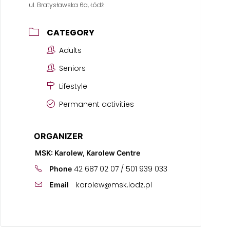
ul. Bratysławska 6a, Łódź
CATEGORY
Adults
Seniors
Lifestyle
Permanent activities
ORGANIZER
MSK: Karolew, Karolew Centre
42 687 02 07 / 501 939 033
Phone
karolew@msk.lodz.pl
Email