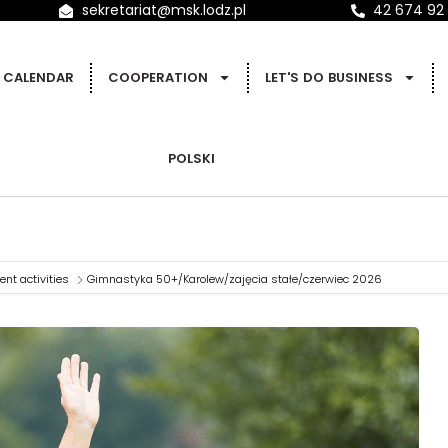
sekretariat@msk.lodz.pl
42 674 92
CALENDAR
COOPERATION
LET'S DO BUSINESS
POLSKI
nt activities
Gimnastyka 50+/Karolew/zajęcia stałe/czerwiec 2026