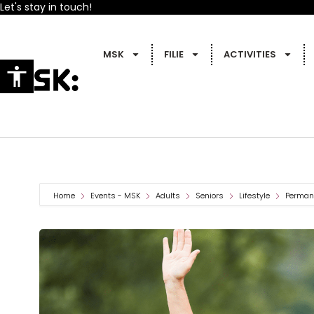
Let's stay in touch!
MSK
FILIE
ACTIVITIES
Home
Events - MSK
Adults
Seniors
Lifestyle
Permane