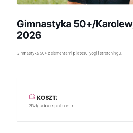
Gimnastyka 50+/Karolew/
2026
Gimnastyka 50+ z elementami pilatesu, yogi i stretchingu.
KOSZT:
25zł/jedno spotkanie