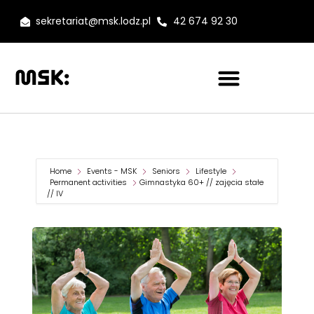
sekretariat@msk.lodz.pl
42 674 92 30
Home
Events - MSK
Seniors
Lifestyle
Permanent activities
Gimnastyka 60+ // zajęcia stałe
// IV