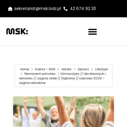
sekretariat@msk.lodz.pl
42 674 92 30
Home
Events - MSK
Adults
Seniors
Lifestyle
Permanent activities
Gimnastyka // dla dorosłych i
seniorów // zajęcia stałe // Dąbrowa // czerwiec 2026 –
zajęcia odwołane