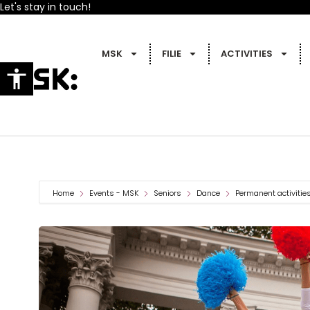
Let's stay in touch!
MSK
FILIE
ACTIVITIES
Home
Events - MSK
Seniors
Dance
Permanent activitie