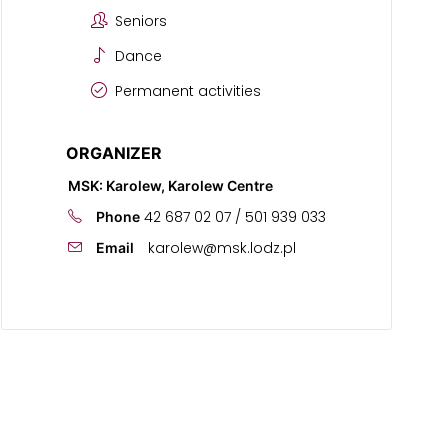
Seniors
Dance
Permanent activities
ORGANIZER
MSK: Karolew, Karolew Centre
42 687 02 07 / 501 939 033
Phone
karolew@msk.lodz.pl
Email