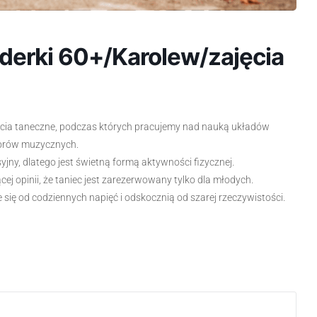
derki 60+/Karolew/zajęcia
ęcia taneczne, podczas których pracujemy nad nauką układów
worów muzycznych.
syjny, dlatego jest świetną formą aktywności fizycznej.
ej opinii, że taniec jest zarezerwowany tylko dla młodych.
się od codziennych napięć i odskocznią od szarej rzeczywistości.