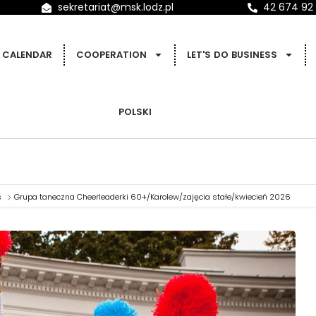
sekretariat@msk.lodz.pl
42 674 92
CALENDAR
COOPERATION
LET'S DO BUSINESS
POLSKI
s
Grupa taneczna Cheerleaderki 60+/Karolew/zajęcia stałe/kwiecień 2026