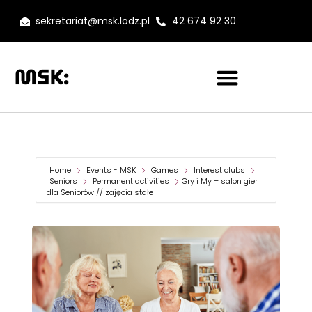
sekretariat@msk.lodz.pl
42 674 92 30
Home
Events - MSK
Games
Interest clubs
Seniors
Permanent activities
Gry i My – salon gier
dla Seniorów // zajęcia stałe