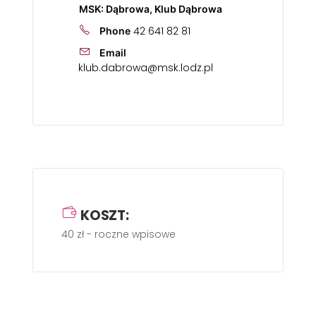
MSK: Dąbrowa, Klub Dąbrowa
42 641 82 81
Phone
Email
klub.dabrowa@msk.lodz.pl
KOSZT:
40 zł - roczne wpisowe