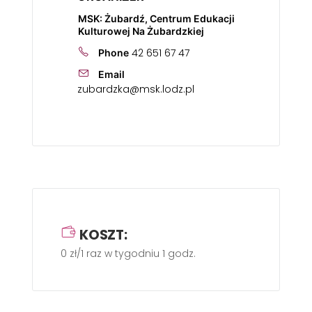
MSK: Żubardź, Centrum Edukacji
Kulturowej Na Żubardzkiej
42 651 67 47
Phone
Email
zubardzka@msk.lodz.pl
KOSZT:
0 zł/1 raz w tygodniu 1 godz.