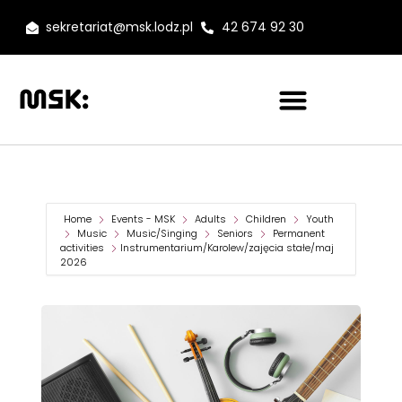
sekretariat@msk.lodz.pl
42 674 92 30
Home
Events - MSK
Adults
Children
Youth
Music
Music/Singing
Seniors
Permanent
activities
Instrumentarium/Karolew/zajęcia stałe/maj
2026