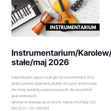
Instrumentarium/Karolew/
stałe/maj 2026
Indywidualne zajęcia nauki gry na instrumentach (m.in.
gitara, pianino, keyboard, ukulele, skrzypce, wiolonczela)
dla mniej i bardziej zaawansowanych, dla wszystkich
grup wiekowych.
Spotkania obywają się we wtorki, więcej informacji: (42)
687 02 07 / 501 939 033