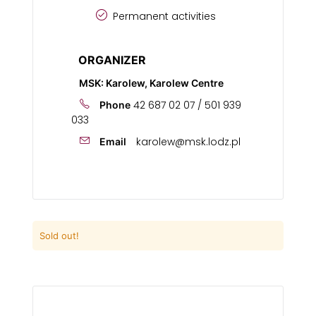
Permanent activities
ORGANIZER
MSK: Karolew, Karolew Centre
42 687 02 07 / 501 939
Phone
033
karolew@msk.lodz.pl
Email
Sold out!