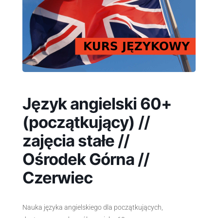
Język angielski 60+
(początkujący) //
zajęcia stałe //
Ośrodek Górna //
Czerwiec
Nauka języka angielskiego dla początkujących,