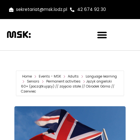
sekretariat@msk.lodz.pl
42 674 92 30
Home
Events - MSK
Adults
Language learning
Seniors
Permanent activities
Język angielski
60+ (początkujący) // zajęcia stałe // Ośrodek Górna //
Czerwiec