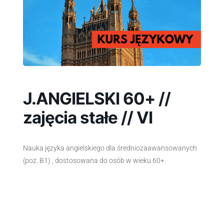
J.ANGIELSKI 60+ //
zajęcia stałe // VI
Nauka języka angielskiego dla średniozaawansowanych
(poz. B1) , dostosowana do osób w wieku 60+.