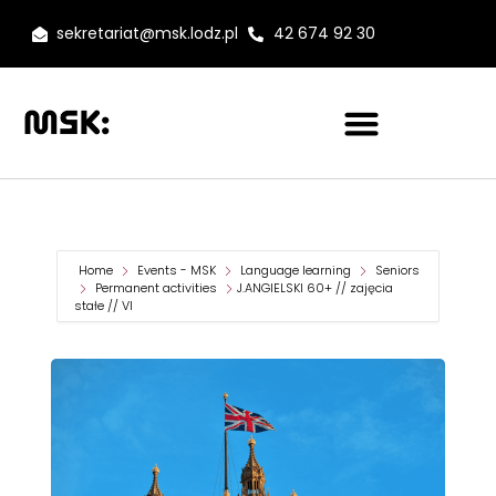
sekretariat@msk.lodz.pl
42 674 92 30
Home
Events - MSK
Language learning
Seniors
Permanent activities
J.ANGIELSKI 60+ // zajęcia
stałe // VI