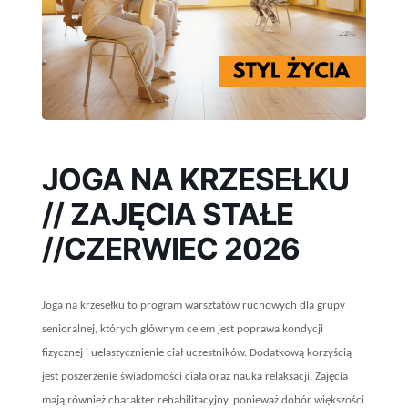
JOGA NA KRZESEŁKU
// ZAJĘCIA STAŁE
//CZERWIEC 2026
Joga na krzesełku to program warsztatów ruchowych dla grupy
senioralnej, których głównym celem jest poprawa kondycji
fizycznej i uelastycznienie ciał uczestników. Dodatkową korzyścią
jest poszerzenie świadomości ciała oraz nauka relaksacji. Zajęcia
mają również charakter rehabilitacyjny, ponieważ dobór większości