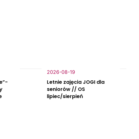
2026-08-19
ie”-
Letnie zajęcia JOGI dla
y
seniorów // OS
e
lipiec/sierpień