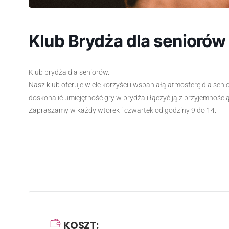
Klub Brydża dla seniorów
Klub brydża dla seniorów.
Nasz klub oferuje wiele korzyści i wspaniałą atmosferę dla sen
doskonalić umiejętność gry w brydża i łączyć ją z przyjemnośc
Zapraszamy w każdy wtorek i czwartek od godziny 9 do 14.
KOSZT: