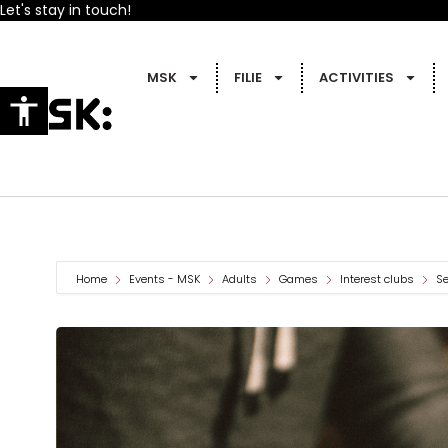
Let's stay in touch!
MSK
FILIE
ACTIVITIES
Home
Events - MSK
Adults
Games
Interest clubs
Se