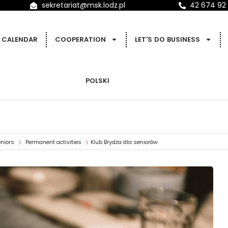
sekretariat@msk.lodz.pl
42 674 92
CALENDAR
COOPERATION
LET'S DO BUSINESS
POLSKI
niors
Permanent activities
Klub Brydża dla seniorów