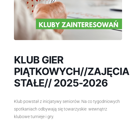
KLUB GIER
PIĄTKOWYCH//ZAJĘCIA
STAŁE// 2025-2026
Klub powstał z inicjatywy seniorów. Na co tygodniowych
spotkaniach odbywają się towarzyskie wewnątrz
klubowe turnieje i gry.