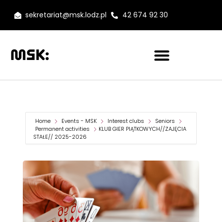
sekretariat@msk.lodz.pl
42 674 92 30
Home
Events - MSK
Interest clubs
Seniors
Permanent activities
KLUB GIER PIĄTKOWYCH//ZAJĘCIA
STAŁE// 2025-2026