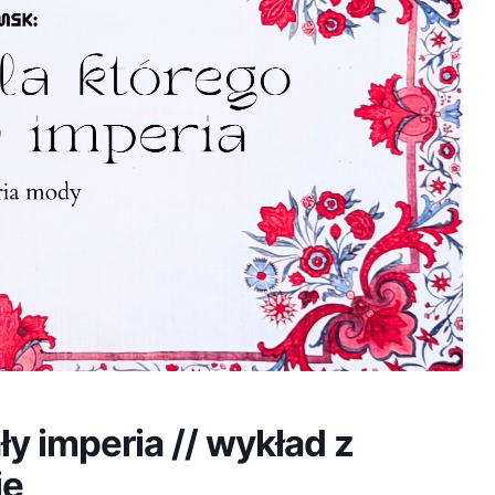
y imperia // wykład z
ie