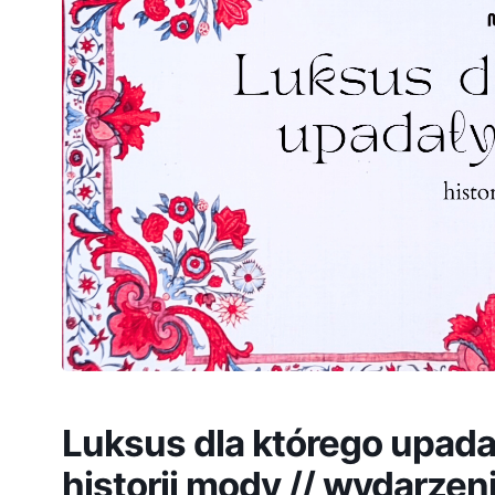
Luksus dla którego upadał
historii mody // wydarzen