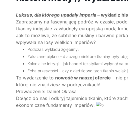
Luksus, dla którego upadały imperia
– wykład z hi
Zapraszamy na fascynującą podróż w czasie, podcza
tkaniny indyjskie zawładnęły europejską modą końca
Jak to możliwe, że subtelne muśliny i barwne perka
wpływała na losy wielkich imperiów?
Podczas wykładu zgłębimy:
Zakazane piękno – dlaczego niektóre tkaniny były ob
Kolonialne intrygi – jak handel tekstyliami wpłynął na 
Echa przeszłości – czy dziedzictwo tych tkanin wciąż
To wydarzenie to
nowość w naszej ofercie
– nie p
której nie znajdziesz w podręcznikach!
Prowadzenie: Daniel Okrasa
Dołącz do nas i odkryj tajemnice tkanin, które zac
ekonomiczne fundamenty imperiów!