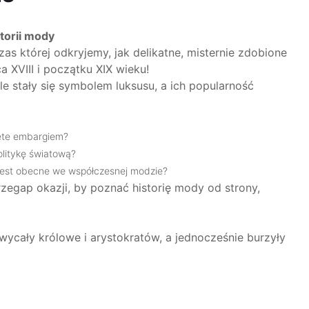
storii mody
s której odkryjemy, jak delikatne, misternie zdobione
 XVIII i początku XIX wieku!
le stały się symbolem luksusu, a ich popularność
jęte embargiem?
politykę światową?
 jest obecne we współczesnej modzie?
rzegap okazji, by poznać historię mody od strony,
hwycały królowe i arystokratów, a jednocześnie burzyły