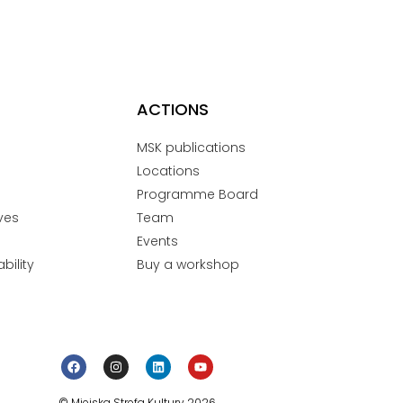
ACTIONS
MSK publications
Locations
Programme Board
ves
Team
Events
bility
Buy a workshop
© Miejska Strefa Kultury 2026