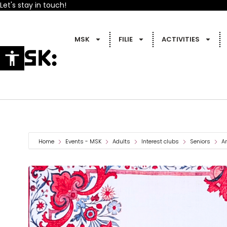
Let's stay in touch!
MSK
FILIE
ACTIVITIES
Home
Events - MSK
Adults
Interest clubs
Seniors
Ar