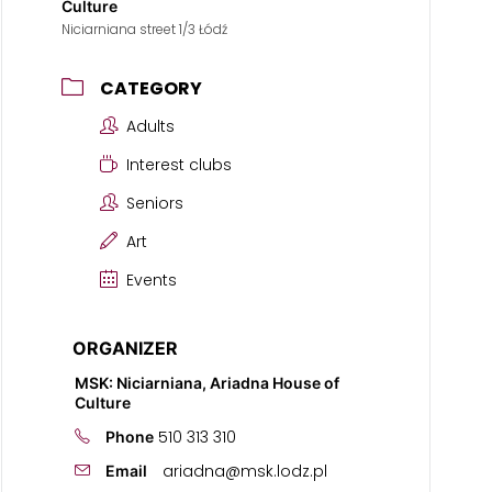
Culture
Niciarniana street 1/3 Łódź
CATEGORY
Adults
Interest clubs
Seniors
Art
Events
ORGANIZER
MSK: Niciarniana, Ariadna House of
Culture
510 313 310
Phone
ariadna@msk.lodz.pl
Email