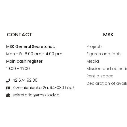
CONTACT
MSK
MSK General Secretariat:
Projects
Mon - Fri 8:00 am - 4:00 pm
Figures and facts
Main cash register:
Media
10:00 - 15:00
Mission and objecti
Rent a space
42 674 92 30
Declaration of availa
Krzemieniecka 2a, 94-030 Łódź
sekretariat@msk.lodz.pl