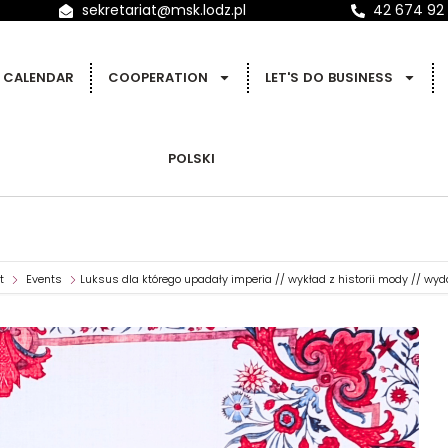
sekretariat@msk.lodz.pl
42 674 92
CALENDAR
COOPERATION
LET'S DO BUSINESS
POLSKI
t
Events
Luksus dla którego upadały imperia // wykład z historii mody // wyd