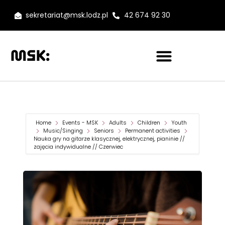
sekretariat@msk.lodz.pl
42 674 92 30
Home
Events - MSK
Adults
Children
Youth
Music/Singing
Seniors
Permanent activities
Nauka gry na gitarze klasycznej, elektrycznej, pianinie //
zajęcia indywidualne // Czerwiec