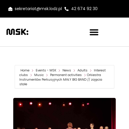
sekretariat@msk.lodz.pl
42 674 92 30
Home
Events - MSK
News
Adults
Interest
clubs
Music
Permanent activities
Orkiestra
Instrumentów Perkusyjnych MAŁY BIG BAND // zajęcia
stałe