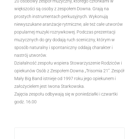
20 osobowy zespół muzyczny, którego członkami w
większości są osoby z zespołem Downa. Grają na
prostych instrumentach perkusyjnych. Wykonują
niewyszukane aranżacje rytmiczne, ale też całe utworów
popularnej muzyki rozrywkowej. Podczas prezentacji
muzycznych do gry dodają ruch sceniczny, którym w
sposób naturalny i spontaniczny oddają charakter i
nastrój utworów.
Działalność zespołu wspiera Stowarzyszenie Rodziców i
opiekunów Osób z Zespołem Downa „Trisomia 21”. Zespół
Mały Big Band istnieje od 1997 roku jego opiekunem i
założycielem jest Iwona Starkowska.
Zajęcia zespołu odbywają się w poniedziałki i czwartki
godz. 16.00