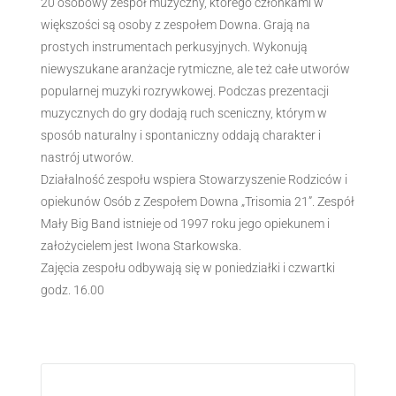
20 osobowy zespół muzyczny, którego członkami w
większości są osoby z zespołem Downa. Grają na
prostych instrumentach perkusyjnych. Wykonują
niewyszukane aranżacje rytmiczne, ale też całe utworów
popularnej muzyki rozrywkowej. Podczas prezentacji
muzycznych do gry dodają ruch sceniczny, którym w
sposób naturalny i spontaniczny oddają charakter i
nastrój utworów.
Działalność zespołu wspiera Stowarzyszenie Rodziców i
opiekunów Osób z Zespołem Downa „Trisomia 21”. Zespół
Mały Big Band istnieje od 1997 roku jego opiekunem i
założycielem jest Iwona Starkowska.
Zajęcia zespołu odbywają się w poniedziałki i czwartki
godz. 16.00