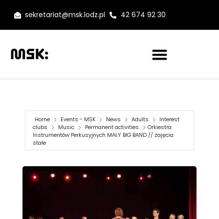
sekretariat@msk.lodz.pl
42 674 92 30
Home
Events - MSK
News
Adults
Interest
clubs
Music
Permanent activities
Orkiestra
Instrumentów Perkusyjnych MAŁY BIG BAND // zajęcia
stałe