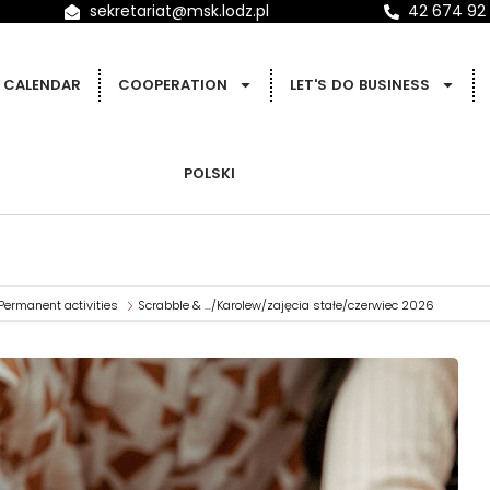
sekretariat@msk.lodz.pl
42 674 92
CALENDAR
COOPERATION
LET'S DO BUSINESS
POLSKI
Permanent activities
Scrabble & …/Karolew/zajęcia stałe/czerwiec 2026