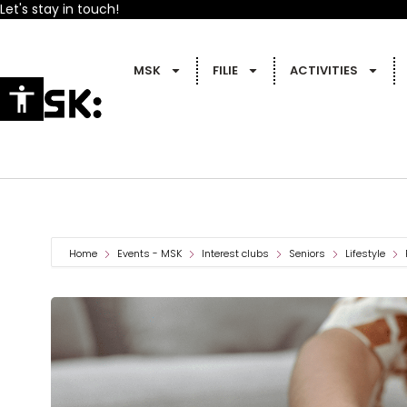
Let's stay in touch!
MSK
FILIE
ACTIVITIES
Home
Events - MSK
Interest clubs
Seniors
Lifestyle