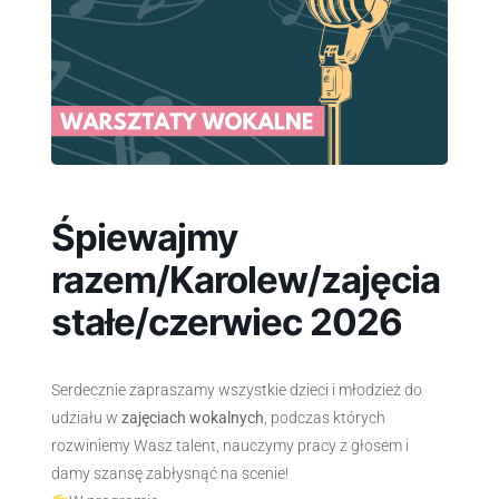
Śpiewajmy
razem/Karolew/zajęcia
stałe/czerwiec 2026
Serdecznie zapraszamy wszystkie dzieci i młodzież do
udziału w
zajęciach wokalnych
, podczas których
rozwiniemy Wasz talent, nauczymy pracy z głosem i
damy szansę zabłysnąć na scenie!