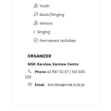
Youth
Music/Singing
Seniors
Singing
Permanent activities
ORGANIZER
MSK: Karolew, Karolew Centre
42 687 02 07 / 501 939
Phone
033
karolew@msk.lodz.pl
Email