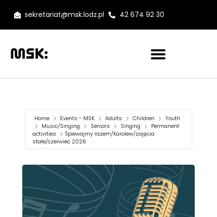
sekretariat@msk.lodz.pl
42 674 92 30
Home
Events - MSK
Adults
Children
Youth
Music/Singing
Seniors
Singing
Permanent
activities
Śpiewajmy razem/Karolew/zajęcia
stałe/czerwiec 2026