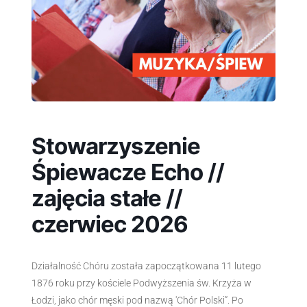
Stowarzyszenie
Śpiewacze Echo //
zajęcia stałe //
czerwiec 2026
Działalność Chóru została zapoczątkowana 11 lutego
1876 roku przy kościele Podwyższenia św. Krzyża w
Łodzi, jako chór męski pod nazwą 'Chór Polski”. Po