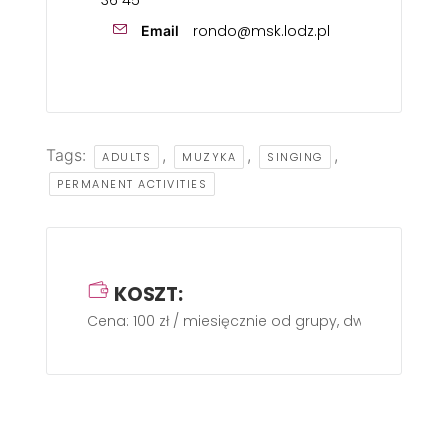
36 45
rondo@msk.lodz.pl
Email
Tags:
,
,
,
ADULTS
MUZYKA
SINGING
PERMANENT ACTIVITIES
KOSZT:
Cena: 100 zł / miesięcznie od grupy, dwa razy w ty