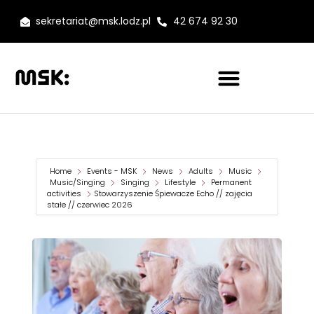
sekretariat@msk.lodz.pl
42 674 92 30
Home
Events - MSK
News
Adults
Music
Music/Singing
Singing
Lifestyle
Permanent
activities
Stowarzyszenie Śpiewacze Echo // zajęcia
stałe // czerwiec 2026