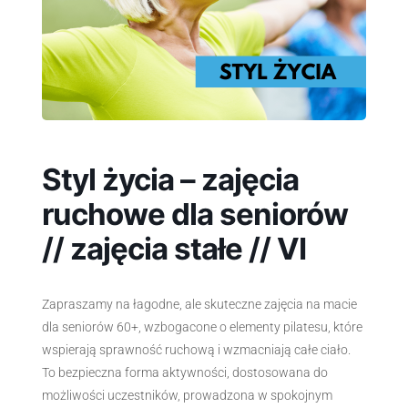
Styl życia – zajęcia
ruchowe dla seniorów
// zajęcia stałe // VI
Zapraszamy na łagodne, ale skuteczne zajęcia na macie
dla seniorów 60+, wzbogacone o elementy pilatesu, które
wspierają sprawność ruchową i wzmacniają całe ciało.
To bezpieczna forma aktywności, dostosowana do
możliwości uczestników, prowadzona w spokojnym