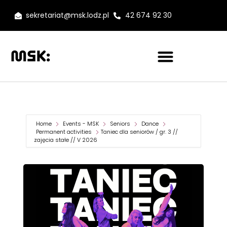
sekretariat@msk.lodz.pl
42 674 92 30
Home
Events - MSK
Seniors
Dance
Permanent activities
Taniec dla seniorów / gr. 3 //
zajęcia stałe // V 2026