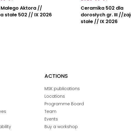
 Małego Aktora //
Ceramika 502 dla
ia stałe 502 // IX 2026
dorosłych gr. III //za
stałe // IX 2026
ACTIONS
MSK publications
Locations
Programme Board
ves
Team
Events
bility
Buy a workshop