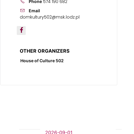
574 190 682
Phone
Email
domkultury502@msk.lodz.pl
OTHER ORGANIZERS
House of Culture 502
2026-09-01