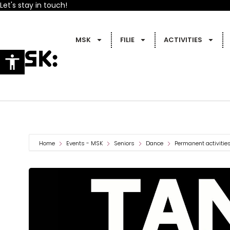
Let's stay in touch!
MSK
FILIE
ACTIVITIES
Home
Events - MSK
Seniors
Dance
Permanent activitie