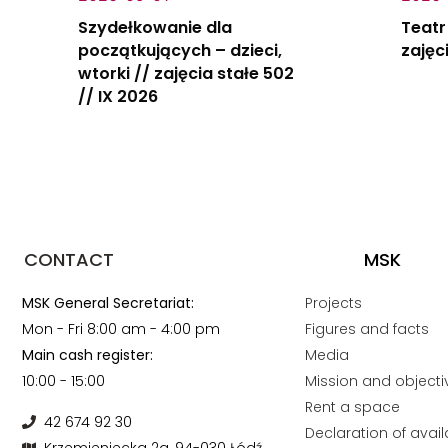
Szydełkowanie dla
Teatr
początkujących – dzieci,
zajęc
wtorki // zajęcia stałe 502
// IX 2026
CONTACT
MSK
MSK General Secretariat:
Projects
Mon - Fri 8:00 am - 4:00 pm
Figures and facts
Main cash register:
Media
10:00 - 15:00
Mission and objecti
Rent a space
42 674 92 30
Declaration of availa
Krzemieniecka 2a, 94-030 Łódź