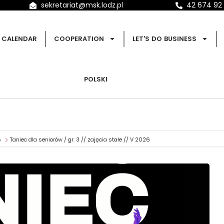
sekretariat@msk.lodz.pl
42 674 92
CALENDAR
COOPERATION
LET'S DO BUSINESS
POLSKI
s
Taniec dla seniorów / gr. 3 // zajęcia stałe // V 2026