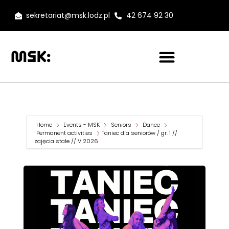
sekretariat@msk.lodz.pl
42 674 92 30
Home
Events - MSK
Seniors
Dance
Permanent activities
Taniec dla seniorów / gr. 1 //
zajęcia stałe // V 2026