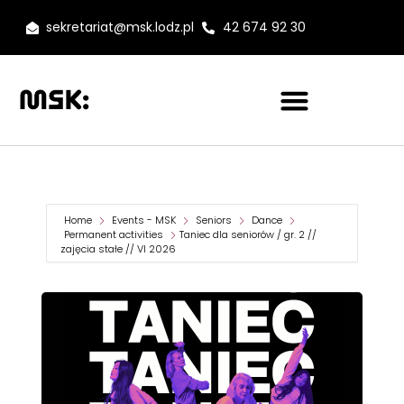
sekretariat@msk.lodz.pl
42 674 92 30
Home
Events - MSK
Seniors
Dance
Permanent activities
Taniec dla seniorów / gr. 2 //
zajęcia stałe // VI 2026