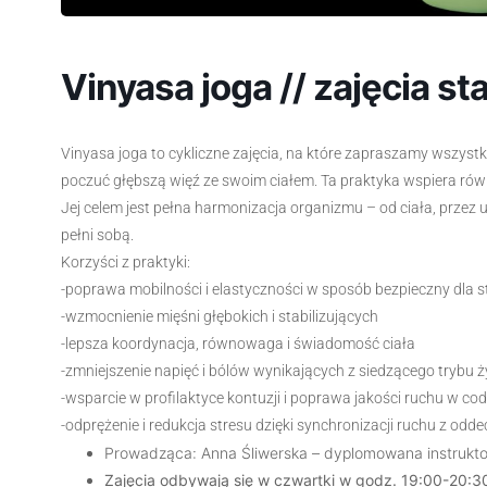
Vinyasa joga // zajęcia st
Vinyasa joga to cykliczne zajęcia, na które zapraszamy wszys
poczuć głębszą więź ze swoim ciałem. Ta praktyka wspiera rów
Jej celem jest pełna harmonizacja organizmu – od ciała, przez u
pełni sobą.
Korzyści z praktyki:
-poprawa mobilności i elastyczności w sposób bezpieczny dla
-wzmocnienie mięśni głębokich i stabilizujących
-lepsza koordynacja, równowaga i świadomość ciała
-zmniejszenie napięć i bólów wynikających z siedzącego trybu ż
-wsparcie w profilaktyce kontuzji i poprawa jakości ruchu w c
-odprężenie i redukcja stresu dzięki synchronizacji ruchu z odd
Prowadząca: Anna Śliwerska – dyplomowana instrukto
Zajęcia odbywają się w czwartki w godz. 19:00-20: