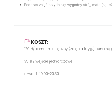
Podczas zajęć przyda się: wygodny strój, mata (są te
KOSZT:
120 zł/ karnet miesięczny (zajęcia 1xtyg.) cena re
35 zł / wejście jednorazowe
__
czwartki 19:00-20:30