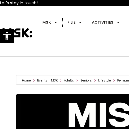
Let's stay in touch!
MSK
FILIE
ACTIVITIES
Home
Events - MSK
Adults
Seniors
Lifestyle
Permane