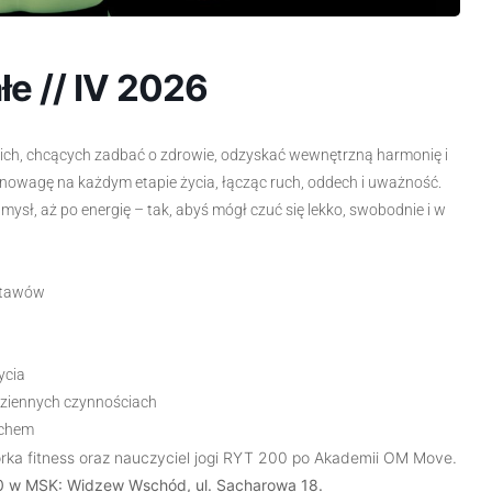
ałe // IV 2026
tkich, chcących zadbać o zdrowie, odzyskać wewnętrzną harmonię i
nowagę na każdym etapie życia, łącząc ruch, oddech i uważność.
mysł, aż po energię – tak, abyś mógł czuć się lekko, swobodnie i w
 stawów
ycia
odziennych czynnościach
echem
rka fitness oraz nauczyciel jogi RYT 200 po Akademii OM Move.
30 w MSK: Widzew Wschód, ul. Sacharowa 18.