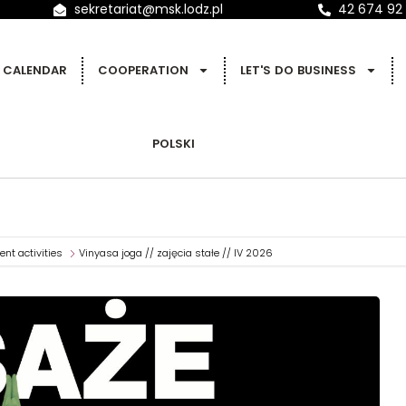
sekretariat@msk.lodz.pl
42 674 92
CALENDAR
COOPERATION
LET'S DO BUSINESS
POLSKI
nt activities
Vinyasa joga // zajęcia stałe // IV 2026