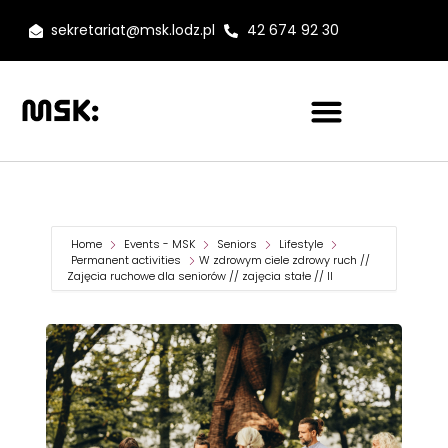
sekretariat@msk.lodz.pl
42 674 92 30
Home
Events - MSK
Seniors
Lifestyle
Permanent activities
W zdrowym ciele zdrowy ruch //
Zajęcia ruchowe dla seniorów // zajęcia stałe // II