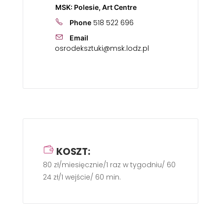
MSK: Polesie, Art Centre
518 522 696
Phone
Email
osrodeksztuki@msk.lodz.pl
KOSZT:
80 zł/miesięcznie/1 raz w tygodniu/ 60 min.
24 zł/1 wejście/ 60 min.