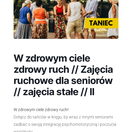
W zdrowym ciele
zdrowy ruch // Zajęcia
ruchowe dla seniorów
// zajęcia stałe // II
W zdrowym ciele zdrowy ruch!
Dołącz do tańców w kręgu, by wraz z innymi seniorami
zadbać o swoją integrację psychomotoryczną i poczucia
wspólnoty.