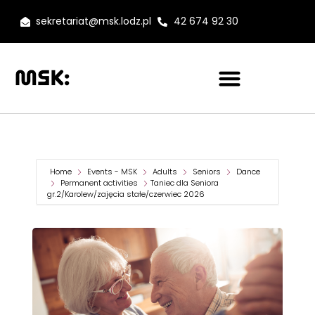
sekretariat@msk.lodz.pl
42 674 92 30
Home
Events - MSK
Adults
Seniors
Dance
Permanent activities
Taniec dla Seniora
gr.2/Karolew/zajęcia stałe/czerwiec 2026