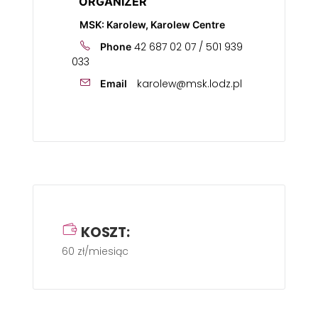
ORGANIZER
MSK: Karolew, Karolew Centre
42 687 02 07 / 501 939
Phone
033
karolew@msk.lodz.pl
Email
KOSZT:
60 zł/miesiąc