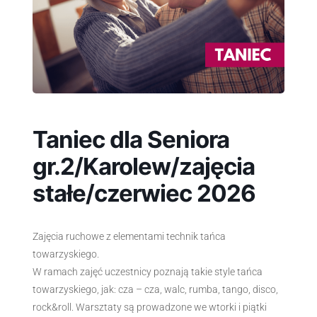
Taniec dla Seniora
gr.2/Karolew/zajęcia
stałe/czerwiec 2026
Zajęcia ruchowe z elementami technik tańca
towarzyskiego.
W ramach zajęć uczestnicy poznają takie style tańca
towarzyskiego, jak: cza – cza, walc, rumba, tango, disco,
rock&roll. Warsztaty są prowadzone we wtorki i piątki