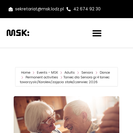
sekretariat@msk.lodz.pl
42 674 92 30
Home
Events - MSK
Adults
Seniors
Dance
Permanent activities
Taniec dla Seniora gr.4 taniec
towarzyski/Karolew/zajęcia stałe/czerwiec 2026