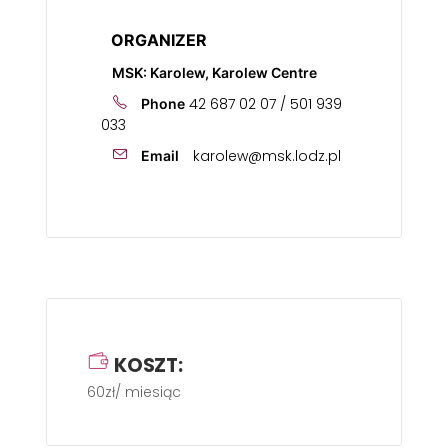
ORGANIZER
MSK: Karolew, Karolew Centre
42 687 02 07 / 501 939
Phone
033
karolew@msk.lodz.pl
Email
KOSZT:
60zł/ miesiąc