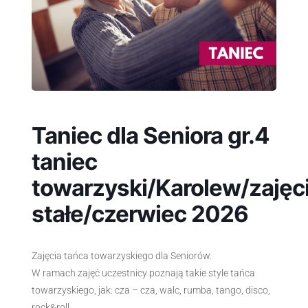
Taniec dla Seniora gr.4
taniec
towarzyski/Karolew/zajęc
stałe/czerwiec 2026
Zajęcia tańca towarzyskiego dla Seniorów.
W ramach zajęć uczestnicy poznają takie style tańca
towarzyskiego, jak: cza – cza, walc, rumba, tango, disco,
rock&roll.